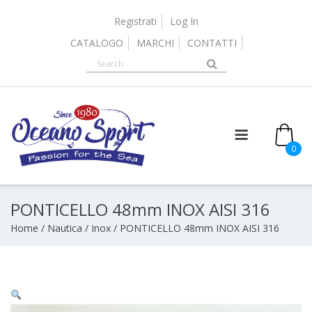
Skip
to
Registrati
Log In
content
CATALOGO
MARCHI
CONTATTI
0
PONTICELLO 48mm INOX AISI 316
Home
/
Nautica
/
Inox
/ PONTICELLO 48mm INOX AISI 316