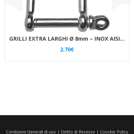
GRILLI EXTRA LARGHI Ø 8mm – INOX AISI 316
2.70
€
Condizioni Generali di uso
|
Diritto di Recesso
|
Coockie Policy