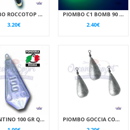
PIOMBO ROCCOTOP SPIKE
PIOMBO C1 BOMB 90 GR CON ASTINA – FOSFORESCENTE
3.20
€
2.40
€
BOLENTINO 100 GR QUADRIFACCETTATO
PIOMBO GOCCIA CON GIRELLA
1.00
€
2.20
€