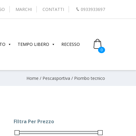
GO
MARCHI
CONTATTI
0933933697
TO
TEMPO LIBERO
RECESSO
0
Home
/
Pescasportiva
/ Piombo tecnico
FIltra Per Prezzo