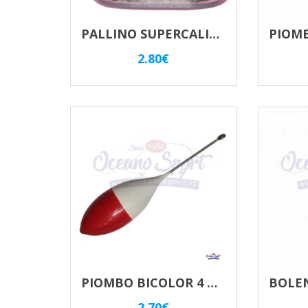
PALLINO SUPERCALIBRATO CALIBRATO TENERO MAVER
2.80
€
PIOMBO BICOLOR 4 ONCE/110GR CON ASTINA INOX
2.70
€