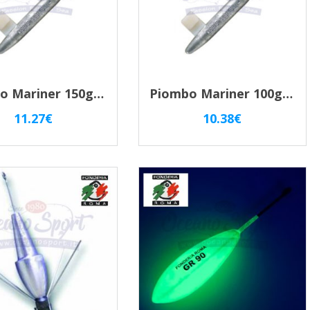
Piombo Mariner 150gr Sgancio Rapido Per Traina – Fermafilo Idrodinamico
Piombo Mariner 100gr Sgancio Rapido Per Traina – Fermafilo Idrodinamico
11.27
€
10.38
€