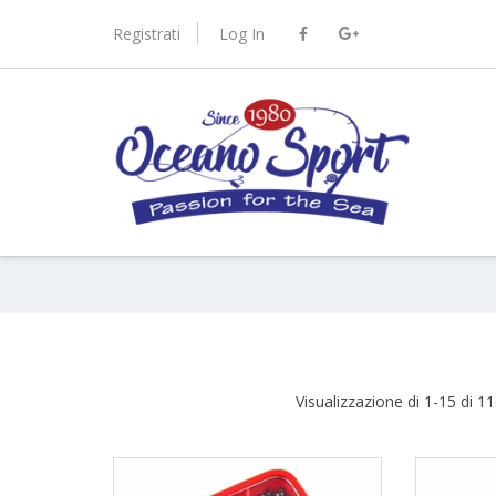
Skip
to
Registrati
Log In
content
port.it
Visualizzazione di 1-15 di 116