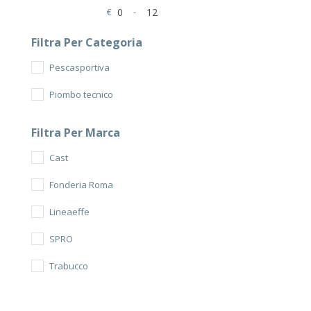
€
-
Minimum Price
Maximum Price
Filtra Per Categoria
Pescasportiva
Piombo tecnico
Filtra Per Marca
Cast
Fonderia Roma
Lineaeffe
SPRO
Trabucco