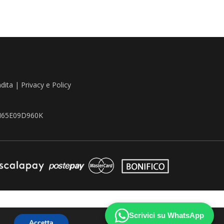
ndita
|
Privacy e Policy
TZN65E09D960K
Scrivici su WhatsApp
Accetta