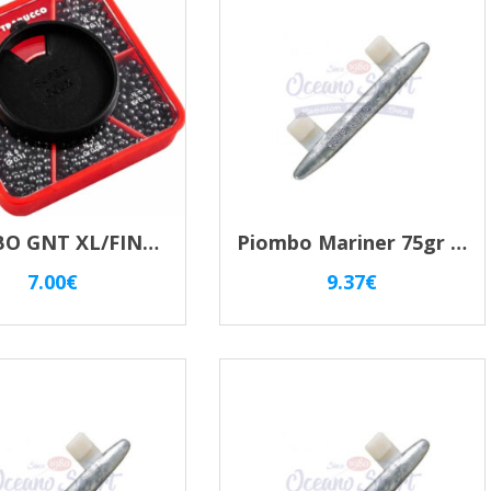
recente
PIOMBO GNT XL/FINE MATCH SCATOLA QUADRATA
Piombo Mariner 75gr Sgancio Rapido Per Traina – Fermafilo Idrodinamico
7.00
€
9.37
€