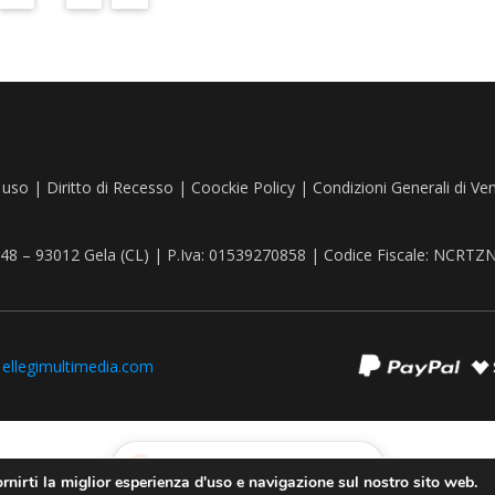
 uso
|
Diritto di Recesso
|
Coockie Policy
|
Condizioni Generali di Ve
, 48 – 93012 Gela (CL) | P.Iva: 01539270858 | Codice Fiscale: NCR
:
ellegimultimedia.com
Recedere dal contratto qui
rnirti la miglior esperienza d'uso e navigazione sul nostro sito web.