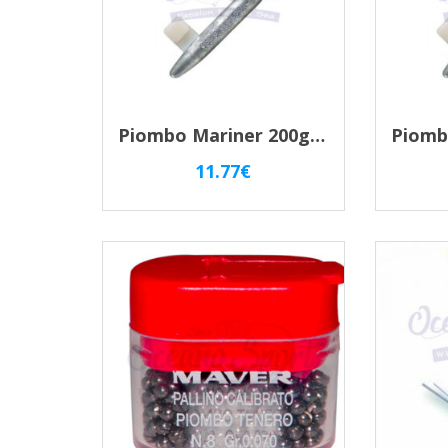
Piombo Mariner 200gr Sgancio Rapido Per Traina – Fermafilo Idrodinamico
11.77
€