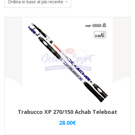
ba
al
pi
re
Trabucco XP 270/150 Achab Teleboat
28.00
€