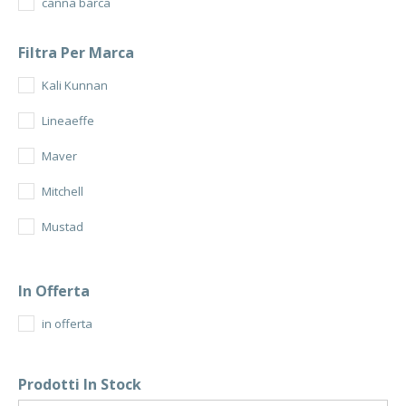
canna barca
Filtra Per Marca
Kali Kunnan
Lineaeffe
Maver
Mitchell
Mustad
Okuma
In Offerta
Penn
in offerta
Rapala
Savage Gear
Prodotti In Stock
Shimano