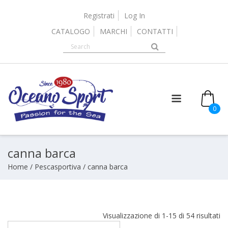
Skip
to
Registrati
Log In
content
CATALOGO
MARCHI
CONTATTI
it
0
canna barca
Home
/
Pescasportiva
/ canna barca
Or
Visualizzazione di 1-15 di 54 risultati
in