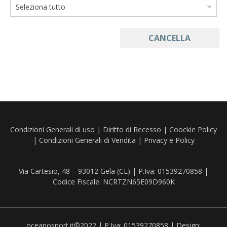
Trabucco
CANCELLA
Tubertini
Williamson
Condizioni Generali di uso
|
Diritto di Recesso
|
Coockie Policy
|
Condizioni Generali di Vendita
|
Privacy e Policy
Via Cartesio, 48 – 93012 Gela (CL) | P.Iva: 01539270858 |
Codice Fiscale: NCRTZN65E09D960K
oceanosport.it©2022 | P.Iva: 01539270858 | Design: