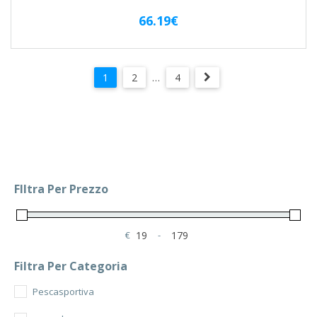
66.19
€
1
2
…
4
FIltra Per Prezzo
€
-
Minimum Price
Maximum Price
Filtra Per Categoria
Pescasportiva