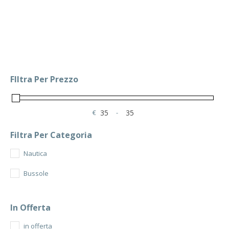
era:
è:
55.00€.
35.00€.
FIltra Per Prezzo
€
-
Minimum Price
Maximum Price
Filtra Per Categoria
Nautica
Bussole
In Offerta
in offerta