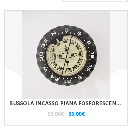
BUSSOLA INCASSO PIANA FOSFORESCENTE UVATEC
Il
Il
55.00
€
35.00
€
prezzo
prezzo
originale
attuale