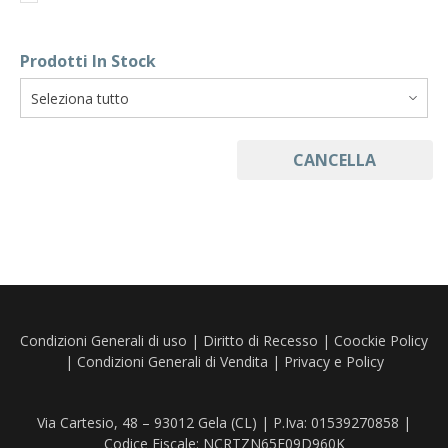
Prodotti In Stock
CANCELLA
Condizioni Generali di uso
|
Diritto di Recesso
|
Coockie Policy
|
Condizioni Generali di Vendita
|
Privacy e Policy
Via Cartesio, 48 – 93012 Gela (CL) | P.Iva: 01539270858 |
Codice Fiscale: NCRTZN65E09D960K