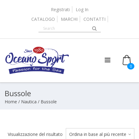
Skip
to
Registrati
Log In
content
CATALOGO
MARCHI
CONTATTI
it
0
Bussole
Home
/
Nautica
/ Bussole
Visualizzazione del risultato