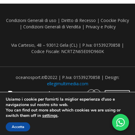
Condizioni Generali di uso
|
Diritto di Recesso
|
Coockie Policy
|
Condizioni Generali di Vendita
|
Privacy e Policy
Via Cartesio, 48 – 93012 Gela (CL) | P.Iva: 01539270858 |
Codice Fiscale: NCRTZN65E09D960K
oceanosport.it©2022 | P.Iva: 01539270858 | Design:
ellegimultimedia.com
Usiamo i cookie per fornirti la miglior esperienza d'uso e
navigazione sul nostro sito web.
You can find out more about which cookies we are using or
switch them off in
settings
.
Recedere dal contratto qui
Accetta