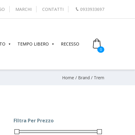
GO
MARCHI
CONTATTI
0933933697
TO
TEMPO LIBERO
RECESSO
0
Home
/ Brand / Trem
FIltra Per Prezzo