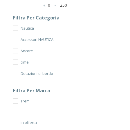
€
-
Minimum Price
Maximum Price
Filtra Per Categoria
Nautica
Accessori NAUTICA
Ancore
cime
Dotazioni di bordo
Fanali di navigazione
Filtra Per Marca
Inox
Trem
Parabordi
Pompa di sentina
in offerta