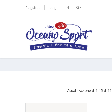
Skip
to
Registrati
Log In
content
port.it
Visualizzazione di 1-15 di 166