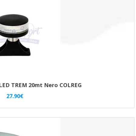
recente
° LED TREM 20mt Nero COLREG
27.90
€