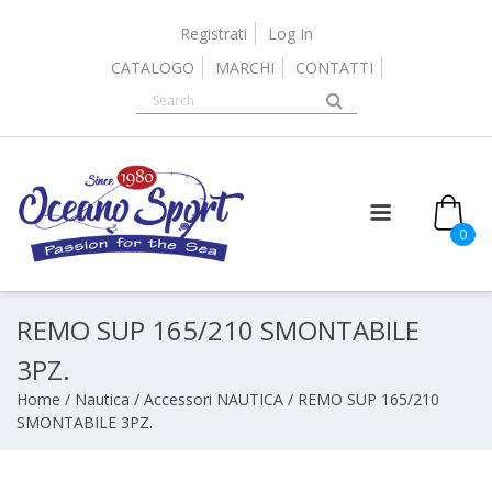
Skip
to
Registrati
Log In
content
CATALOGO
MARCHI
CONTATTI
0
REMO SUP 165/210 SMONTABILE
3PZ.
Home
/
Nautica
/
Accessori NAUTICA
/ REMO SUP 165/210
SMONTABILE 3PZ.