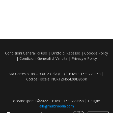
era:
è:
90.90€.
76.40€.
Condizioni Generali di uso
|
Diritto di Recesso
|
Coockie Policy
|
Condizioni Generali di Vendita
|
Privacy e Policy
Via Cartesio, 48 – 93012 Gela (CL) | P.Iva: 01539270858 |
Codice Fiscale: NCRTZN65E09D960K
oceanosport.it©2022 | P.Iva: 01539270858 | Design:
ellegimultimedia.com