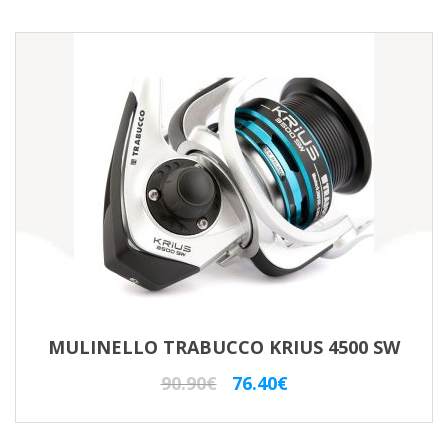
MULINELLO TRABUCCO KRIUS 4500 SW
Il
Il
90.90
€
76.40
€
prezzo
prezzo
originale
attuale