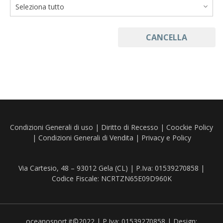
fionda e ricambi
guadino e manico
CANCELLA
Monofilo bobina
Mulinelli 1000/4000
Mulinelli 5000/10000
mulinelli rotanti
Condizioni Generali di uso
|
Diritto di Recesso
|
Coockie Policy
Pasturatori
|
Condizioni Generali di Vendita
|
Privacy e Policy
Piombo tecnico
slamatore e forbici
Via Cartesio, 48 – 93012 Gela (CL) | P.Iva: 01539270858 |
Codice Fiscale: NCRTZN65E09D960K
snodi e agganci rapidi
Stopper e Perline
oceanosport.it©2022 | P.Iva: 01539270858 | Design: