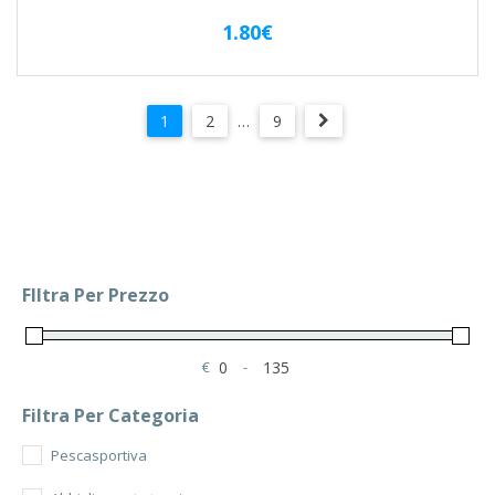
1.80
€
1
2
…
9
FIltra Per Prezzo
€
-
Minimum Price
Maximum Price
Filtra Per Categoria
Pescasportiva