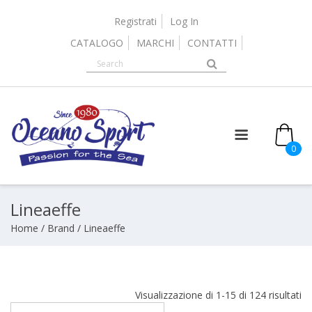
Skip
to
Registrati
Log In
content
CATALOGO
MARCHI
CONTATTI
it
0
Lineaeffe
Home
/ Brand / Lineaeffe
Or
Visualizzazione di 1-15 di 124 risultati
in