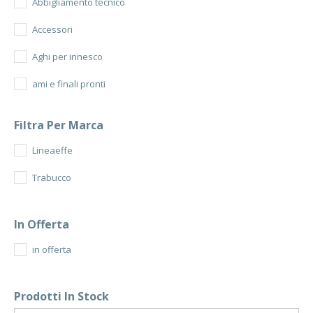
Abbigliamento tecnico
Accessori
Aghi per innesco
ami e finali pronti
bombarda
Filtra Per Marca
borse e foderi
Lineaeffe
canna barca
Trabucco
canna bolognese
canna fissa
In Offerta
Canna Match
in offerta
canna surfcasting
Prodotti In Stock
Carrelli Tripodi e Picchetti