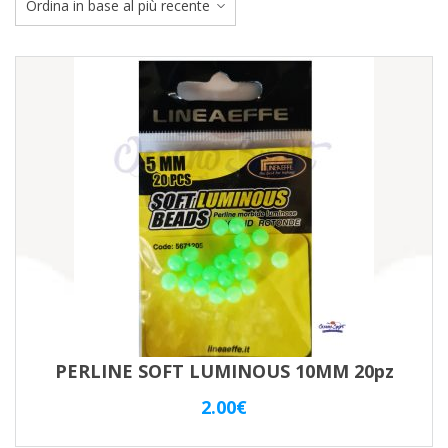
ba
al
pi
re
PERLINE SOFT LUMINOUS 10MM 20pz
2.00
€