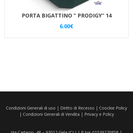
PORTA BIGATTINO ” PRODIGY” 14
6.00
€
Condizioni Generali di uso
|
Diritto di Recesso
|
Coockie Policy
|
Condizioni Generali di Vendita
|
Privacy e Policy
Via Cartesio, 48 – 93012 Gela (CL) | P.Iva: 01539270858 |