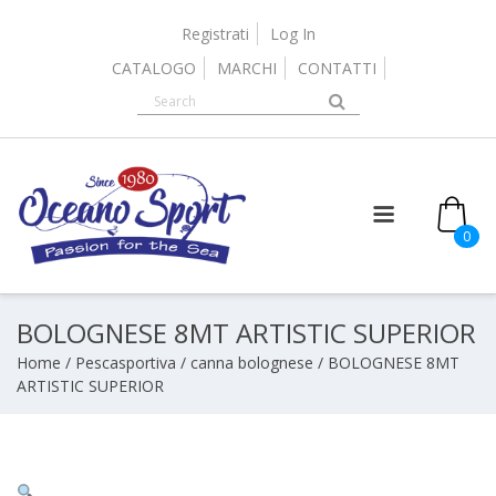
Skip
to
Registrati
Log In
content
CATALOGO
MARCHI
CONTATTI
0
BOLOGNESE 8MT ARTISTIC SUPERIOR
Home
/
Pescasportiva
/
canna bolognese
/ BOLOGNESE 8MT
ARTISTIC SUPERIOR