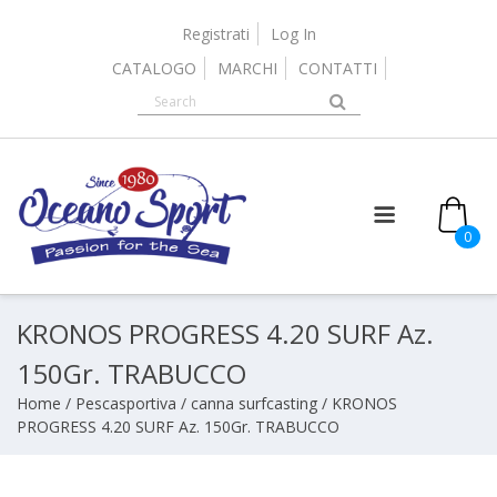
Skip
to
Registrati
Log In
content
CATALOGO
MARCHI
CONTATTI
0
KRONOS PROGRESS 4.20 SURF Az.
150Gr. TRABUCCO
Home
/
Pescasportiva
/
canna surfcasting
/ KRONOS
PROGRESS 4.20 SURF Az. 150Gr. TRABUCCO