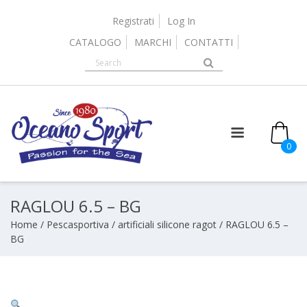
Skip
to
Registrati
Log In
content
CATALOGO
MARCHI
CONTATTI
0
RAGLOU 6.5 – BG
Home
/
Pescasportiva
/
artificiali silicone ragot
/ RAGLOU 6.5 –
BG