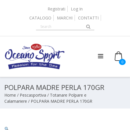
Skip
to
Registrati
Log In
content
CATALOGO
MARCHI
CONTATTI
0
POLPARA MADRE PERLA 170GR
Home
/
Pescasportiva
/
Totanare Polpare e
Calamariere
/ POLPARA MADRE PERLA 170GR