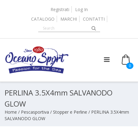
Skip
to
Registrati
Log In
content
CATALOGO
MARCHI
CONTATTI
0
PERLINA 3.5X4mm SALVANODO
GLOW
Home
/
Pescasportiva
/
Stopper e Perline
/ PERLINA 3.5X4mm
SALVANODO GLOW