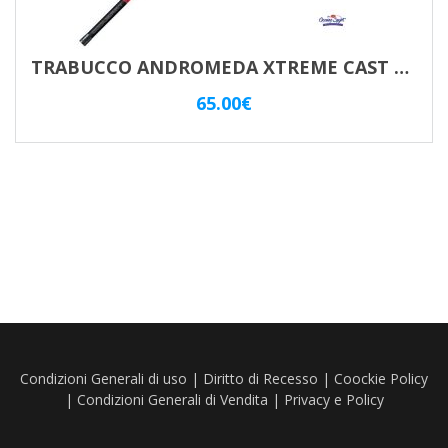
TRABUCCO ANDROMEDA XTREME CAST Mt. 4.20 Az. 200Gr.
65.00
€
Condizioni Generali di uso
|
Diritto di Recesso
|
Coockie Policy
|
Condizioni Generali di Vendita
|
Privacy e Policy