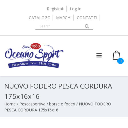
Skip
to
Registrati
Log In
content
CATALOGO
MARCHI
CONTATTI
0
NUOVO FODERO PESCA CORDURA
175x16x16
Home
/
Pescasportiva
/
borse e foderi
/ NUOVO FODERO
PESCA CORDURA 175x16x16