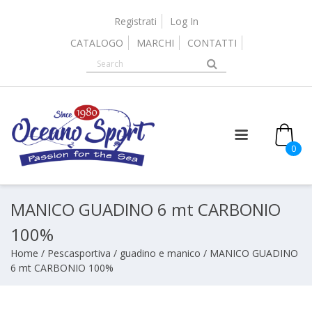
Skip
to
Registrati
Log In
content
CATALOGO
MARCHI
CONTATTI
0
MANICO GUADINO 6 mt CARBONIO
100%
Home
/
Pescasportiva
/
guadino e manico
/ MANICO GUADINO
6 mt CARBONIO 100%