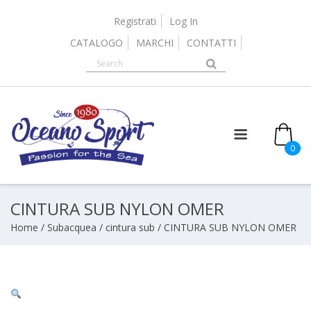
Skip
to
Registrati
Log In
content
CATALOGO
MARCHI
CONTATTI
0
CINTURA SUB NYLON OMER
Home
/
Subacquea
/
cintura sub
/ CINTURA SUB NYLON OMER