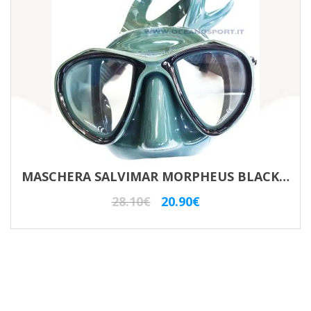
MASCHERA SALVIMAR MORPHEUS BLACK GREEN
Il
Il
28.10
€
20.90
€
prezzo
prezzo
originale
attuale
era:
è:
28.10€.
20.90€.