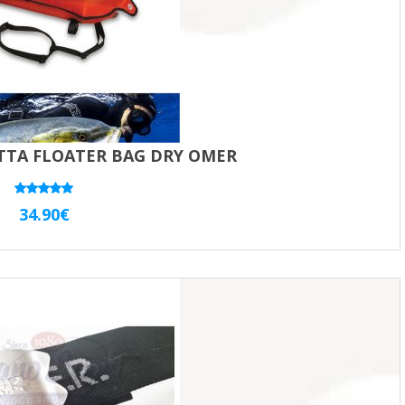
TTA FLOATER BAG DRY OMER
Valutato
34.90
€
5.00
su 5