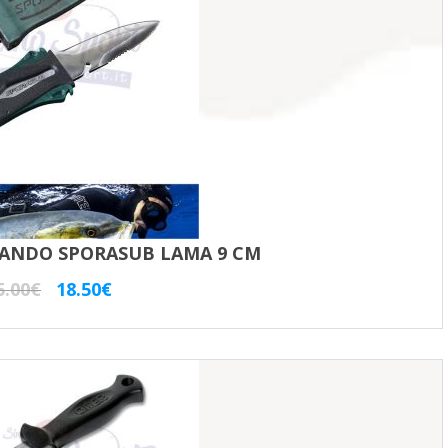
ANDO SPORASUB LAMA 9 CM
Il
Il
5.00
€
18.50
€
prezzo
prezzo
originale
attuale
era:
è:
25.00€.
18.50€.