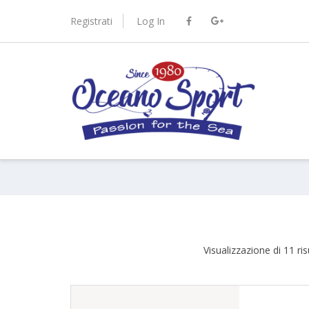
Skip
to
Registrati
Log In
content
port.it
Visualizzazione di 11 risu