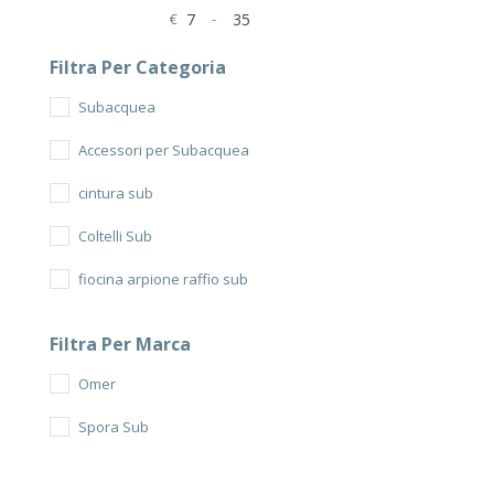
€
-
Minimum Price
Maximum Price
Filtra Per Categoria
Subacquea
Accessori per Subacquea
cintura sub
Coltelli Sub
fiocina arpione raffio sub
Mute senza cerniera
Filtra Per Marca
Omer
Spora Sub