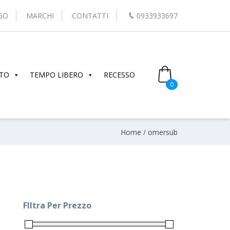
GO
MARCHI
CONTATTI
0933933697
TO
TEMPO LIBERO
RECESSO
0
Home
/ omersub
FIltra Per Prezzo