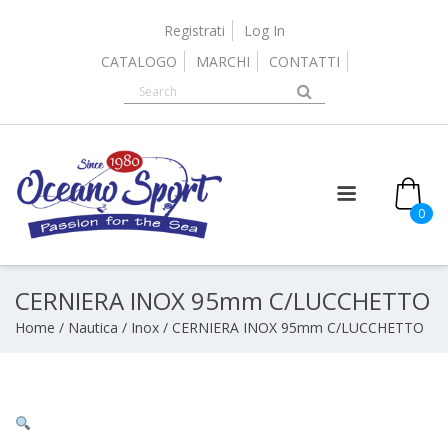
Skip
to
Registrati
Log In
content
CATALOGO
MARCHI
CONTATTI
0
CERNIERA INOX 95mm C/LUCCHETTO
Home
/
Nautica
/
Inox
/ CERNIERA INOX 95mm C/LUCCHETTO