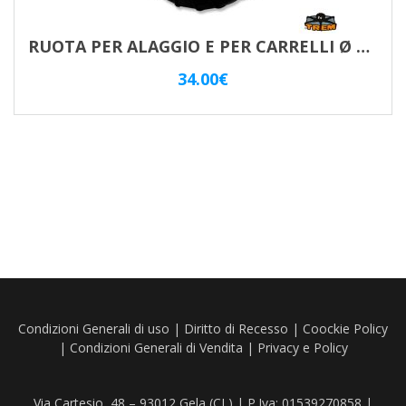
RUOTA PER ALAGGIO E PER CARRELLI Ø 390×140
34.00
€
Condizioni Generali di uso
|
Diritto di Recesso
|
Coockie Policy
|
Condizioni Generali di Vendita
|
Privacy e Policy
Via Cartesio, 48 – 93012 Gela (CL) | P.Iva: 01539270858 |