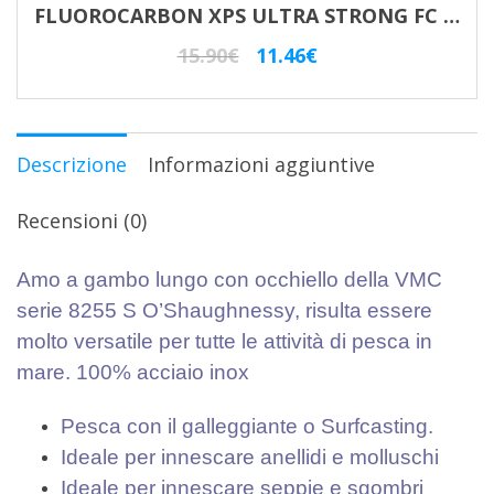
FLUOROCARBON XPS ULTRA STRONG FC 403 Mt. 50 TRABUCCO
Il
Il
15.90
€
11.46
€
prezzo
prezzo
originale
attuale
era:
è:
Descrizione
Informazioni aggiuntive
15.90€.
11.46€.
Recensioni (0)
Amo a gambo lungo con occhiello della VMC
serie 8255 S O’Shaughnessy, risulta essere
molto versatile per tutte le attività di pesca in
mare. 100% acciaio inox
Pesca con il galleggiante o Surfcasting.
Ideale per innescare anellidi e molluschi
Ideale per innescare seppie e sgombri