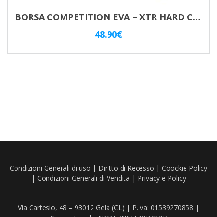
BORSA COMPETITION EVA – XTR HARD CASE LARGE
48.90
€
Condizioni Generali di uso
|
Diritto di Recesso
|
Coockie Policy
|
Condizioni Generali di Vendita
|
Privacy e Policy
Via Cartesio, 48 – 93012 Gela (CL) | P.Iva: 01539270858 |