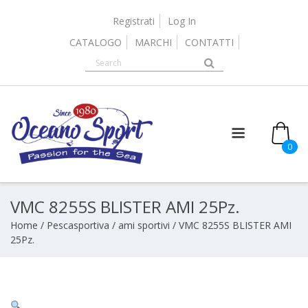
Skip
to
Registrati
Log In
content
CATALOGO
MARCHI
CONTATTI
0
VMC 8255S BLISTER AMI 25Pz.
Home
/
Pescasportiva
/
ami sportivi
/ VMC 8255S BLISTER AMI
25Pz.