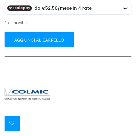
250.00€.
210.00€.
1 disponibili
AGGIUNGI AL CARRELLO