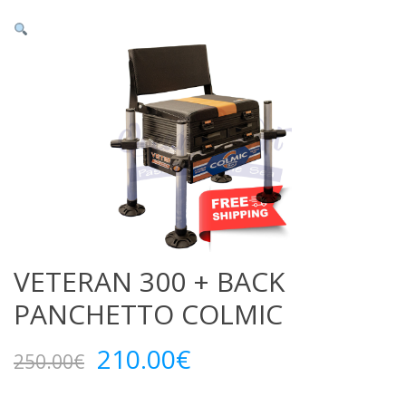
VETERAN 300 + BACK
PANCHETTO COLMIC
Il
Il
210.00
€
250.00
€
prezzo
prezzo
originale
attuale
era:
è: