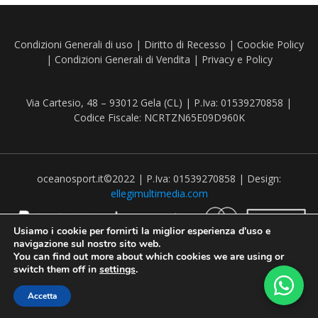
Condizioni Generali di uso
|
Diritto di Recesso
|
Coockie Policy
|
Condizioni Generali di Vendita
|
Privacy e Policy
Via Cartesio, 48 – 93012 Gela (CL) | P.Iva: 01539270858 |
Codice Fiscale: NCRTZN65E09D960K
oceanosport.it©2022 | P.Iva: 01539270858 | Design:
ellegimultimedia.com
Usiamo i cookie per fornirti la miglior esperienza d'uso e
navigazione sul nostro sito web.
You can find out more about which cookies we are using or
switch them off in
settings
.
Recedere dal contratto qui
Accetta