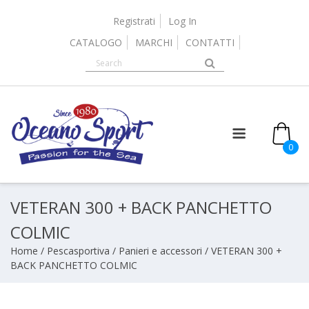
Skip
to
Registrati
Log In
content
CATALOGO
MARCHI
CONTATTI
0
VETERAN 300 + BACK PANCHETTO
COLMIC
Home
/
Pescasportiva
/
Panieri e accessori
/ VETERAN 300 +
BACK PANCHETTO COLMIC