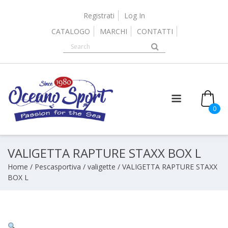
Skip
to
Registrati
Log In
content
CATALOGO
MARCHI
CONTATTI
0
VALIGETTA RAPTURE STAXX BOX L
Home
/
Pescasportiva
/
valigette
/ VALIGETTA RAPTURE STAXX
BOX L