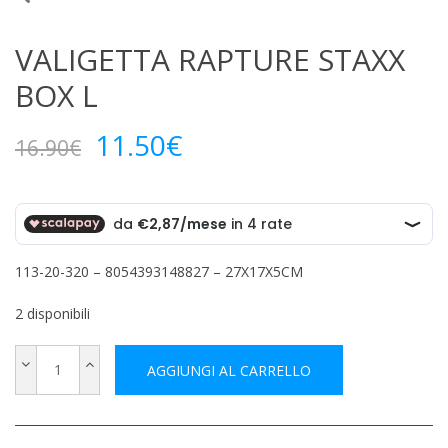
VALIGETTA RAPTURE STAXX
BOX L
Il
Il
11.50
€
16.90
€
prezzo
prezzo
originale
attuale
era:
è:
16.90€.
11.50€.
113-20-320 – 8054393148827 – 27X17X5CM
2 disponibili
AGGIUNGI AL CARRELLO