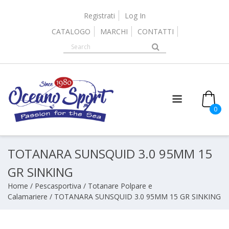
Skip
to
Registrati
Log In
content
CATALOGO
MARCHI
CONTATTI
0
TOTANARA SUNSQUID 3.0 95MM 15
GR SINKING
Home
/
Pescasportiva
/
Totanare Polpare e
Calamariere
/ TOTANARA SUNSQUID 3.0 95MM 15 GR SINKING