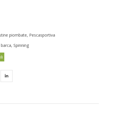
testine piombate
,
Pescasportiva
 barca
,
Spinning
li