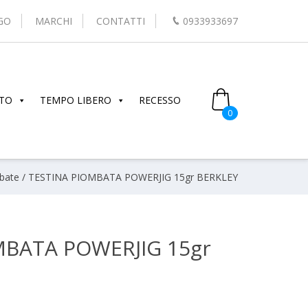
GO
MARCHI
CONTATTI
0933933697
TO
TEMPO LIBERO
RECESSO
0
mbate
/ TESTINA PIOMBATA POWERJIG 15gr BERKLEY
MBATA POWERJIG 15gr