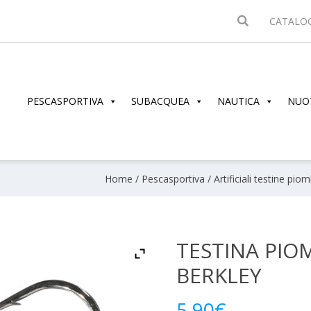
CATALO
PESCASPORTIVA
SUBACQUEA
NAUTICA
NUO
Home
/
Pescasportiva
/
Artificiali testine pio
TESTINA PIO
BERKLEY
5.90
€