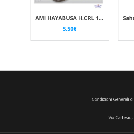
AMI HAYABUSA H.CRL 186
5.50
€
Condizioni Generali di
Via Cartesio