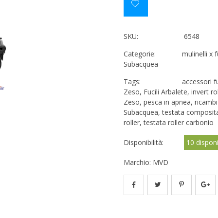
SKU:
6548
Categorie:
mulinelli x 
Subacquea
Tags:
accessori f
Zeso
,
Fucili Arbalete
,
invert r
Zeso
,
pesca in apnea
,
ricambi
Subacquea
,
testata composit
roller
,
testata roller carbonio
Disponibilità:
10 disponi
Marchio:
MVD