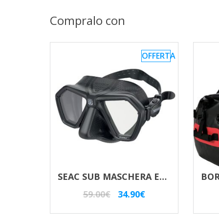
Compralo con
OFFERTA
SEAC SUB MASCHERA EAGLE
Il
Il
59.00
€
34.90
€
prezzo
prezzo