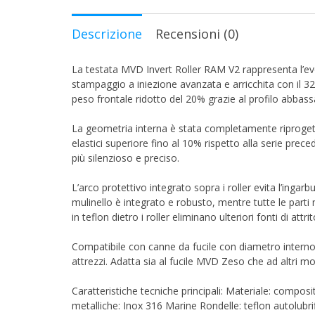
originale
attuale
era:
è:
Descrizione
Recensioni (0)
59.00€.
34.90€.
La testata MVD Invert Roller RAM V2 rappresenta l’evol
stampaggio a iniezione avanzata e arricchita con il 32
peso frontale ridotto del 20% grazie al profilo abbass
La geometria interna è stata completamente riprogettat
elastici superiore fino al 10% rispetto alla serie prece
più silenzioso e preciso.
L’arco protettivo integrato sopra i roller evita l’ingar
mulinello è integrato e robusto, mentre tutte le parti m
in teflon dietro i roller eliminano ulteriori fonti di attrit
Compatibile con canne da fucile con diametro intern
attrezzi. Adatta sia al fucile MVD Zeso che ad altri mo
Caratteristiche tecniche principali: Materiale: com
metalliche: Inox 316 Marine Rondelle: teflon autolubrif