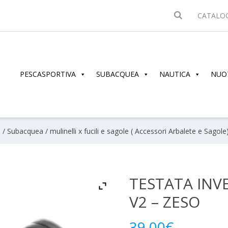
CATALO
PESCASPORTIVA
SUBACQUEA
NAUTICA
NUO
e
/
Subacquea
/
mulinelli x fucili e sagole ( Accessori Arbalete e Sagole
TESTATA INV
V2 – ZESO
39.00
€