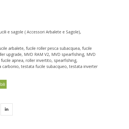
fucili e sagole ( Accessori Arbalete e Sagole)
,
ucile arbalete
,
fucile roller pesca subacquea
,
fucile
oller upgrade
,
MVD RAM V2
,
MVD spearfishing
,
MVD
 fucile apnea
,
roller invertito
,
spearfishing
,
a carbonio
,
testata fucile subacqueo
,
testata inverter
bili