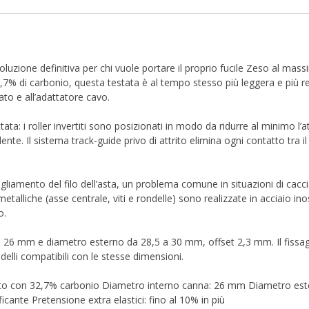
uzione definitiva per chi vuole portare il proprio fucile Zeso al mass
,7% di carbonio, questa testata è al tempo stesso più leggera e più res
ato e all’adattatore cavo.
a: i roller invertiti sono posizionati in modo da ridurre al minimo l’
dente. Il sistema track-guide privo di attrito elimina ogni contatto tra 
bugliamento del filo dell’asta, un problema comune in situazioni di caccia
etalliche (asse centrale, viti e rondelle) sono realizzate in acciaio in
o.
o 26 mm e diametro esterno da 28,5 a 30 mm, offset 2,3 mm. Il fissag
delli compatibili con le stesse dimensioni.
posito con 32,7% carbonio Diametro interno canna: 26 mm Diametro es
icante Pretensione extra elastici: fino al 10% in più