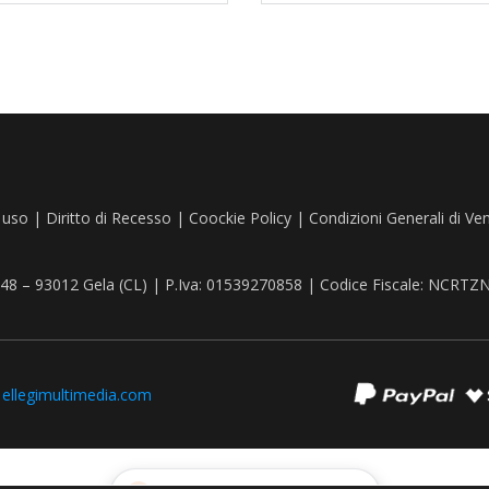
 uso
|
Diritto di Recesso
|
Coockie Policy
|
Condizioni Generali di Ve
, 48 – 93012 Gela (CL) | P.Iva: 01539270858 | Codice Fiscale: NCR
:
ellegimultimedia.com