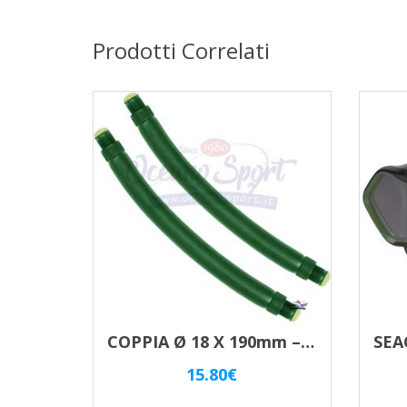
Prodotti Correlati
COPPIA Ø 18 X 190mm – 70/75 – POWER GREEN
15.80
€