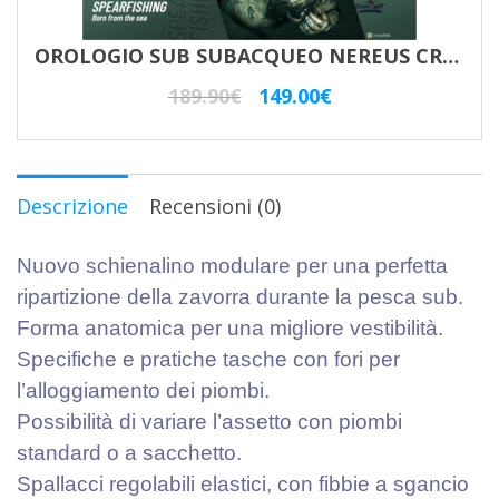
OROLOGIO SUB SUBACQUEO NEREUS CRONOGRAFO CRESSI NERO
Il
Il
189.90
€
149.00
€
prezzo
prezzo
originale
attuale
era:
è:
Descrizione
Recensioni (0)
189.90€.
149.00€.
Nuovo schienalino modulare per una perfetta
ripartizione della zavorra durante la pesca sub.
Forma anatomica per una migliore vestibilità.
Specifiche e pratiche tasche con fori per
l’alloggiamento dei piombi.
Possibilità di variare l’assetto con piombi
standard o a sacchetto.
Spallacci regolabili elastici, con fibbie a sgancio