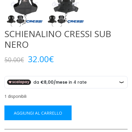
SCHIENALINO CRESSI SUB
NERO
Il
Il
32.00
€
50.00
€
prezzo
prezzo
originale
attuale
era:
è:
50.00€.
32.00€.
1 disponibili
AGGIUNGI AL CARRELLO