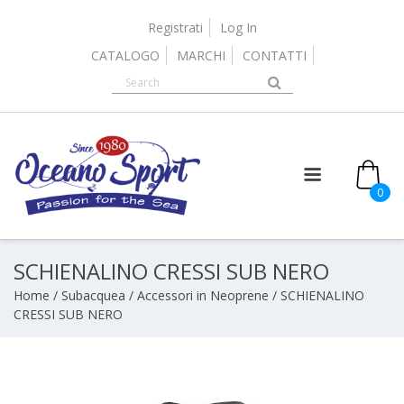
Skip
to
Registrati
Log In
content
CATALOGO
MARCHI
CONTATTI
0
SCHIENALINO CRESSI SUB NERO
Home
/
Subacquea
/
Accessori in Neoprene
/ SCHIENALINO
CRESSI SUB NERO