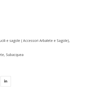
fucili e sagole ( Accessori Arbalete e Sagole)
,
ete
,
Subacquea