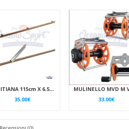
TAHITIANA 115cm X 6.5mm SHARK FIN FLOP/UP
35.00
€
33.00
€
Recensioni (0)