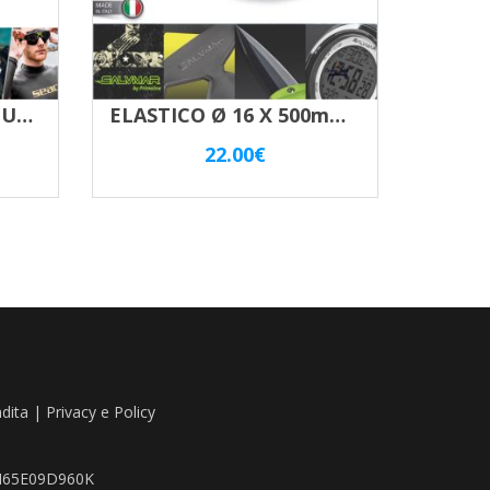
FIOCINA SEAC SUB 3PUNTE KILLER RED
ELASTICO Ø 16 X 500mm PER FUCILE 90 CIRCOLARE IMBOCCOLATO
22.00
€
ndita
|
Privacy e Policy
TZN65E09D960K