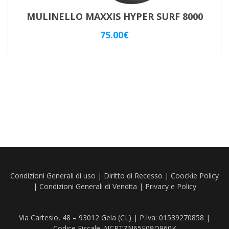
MULINELLO MAXXIS HYPER SURF 8000
75.00
€
Condizioni Generali di uso
|
Diritto di Recesso
|
Coockie Policy
|
Condizioni Generali di Vendita
|
Privacy e Policy
Via Cartesio, 48 – 93012 Gela (CL) | P.Iva: 01539270858 |
Codice Fiscale: NCRTZN65E09D960K