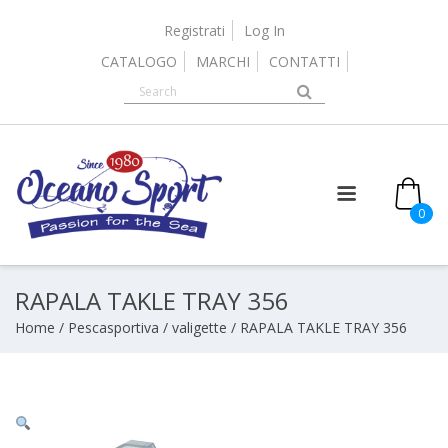
Skip
to
Registrati
Log In
content
CATALOGO
MARCHI
CONTATTI
0
RAPALA TAKLE TRAY 356
Home
/
Pescasportiva
/
valigette
/ RAPALA TAKLE TRAY 356