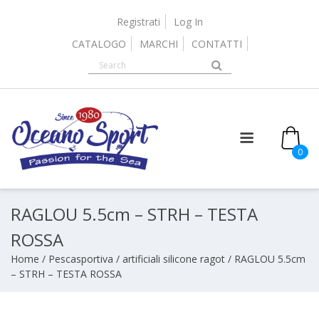
Skip
to
Registrati
Log In
content
CATALOGO
MARCHI
CONTATTI
0
RAGLOU 5.5cm – STRH – TESTA
ROSSA
Home
/
Pescasportiva
/
artificiali silicone ragot
/ RAGLOU 5.5cm
– STRH – TESTA ROSSA