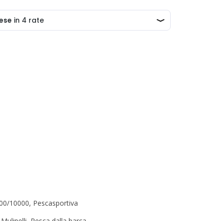
000/10000
,
Pescasportiva
,
Mulinelli
,
Pesca dalla barca