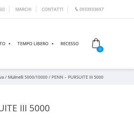
GO
MARCHI
CONTATTI
0933933697
TO
TEMPO LIBERO
RECESSO
0
va
/
Mulinelli 5000/10000
/ PENN – PURSUITE III 5000
ITE III 5000