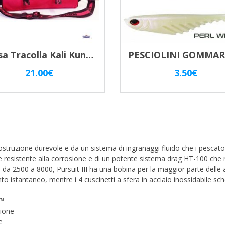
Borsa Tracolla Kali Kunnan ” Base Spining ” Con Borsa Stagna Estraibile.
21.00
€
3.50
€
 costruzione durevole e da un sistema di ingranaggi fluido che i pesca
 e resistente alla corrosione e di un potente sistema drag HT-100 che 
lie da 2500 a 8000, Pursuit III ha una bobina per la maggior parte delle 
nto istantaneo, mentre i 4 cuscinetti a sfera in acciaio inossidabile s
 ™
sione
e