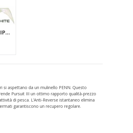
PESCIOLINI GOMMARIPPLE SHAD 11 CM 3pz.
tori si aspettano da un mulinello PENN. Questo
rende Pursuit III un ottimo rapporto qualità-prezzo
attività di pesca. L’Anti-Reverse istantaneo elimina
chermati garantiscono un recupero regolare.