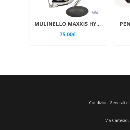
MULINELLO MAXXIS HYPER SURF 8000
PEN
75.00
€
Condizioni Generali di
Via Cartesio