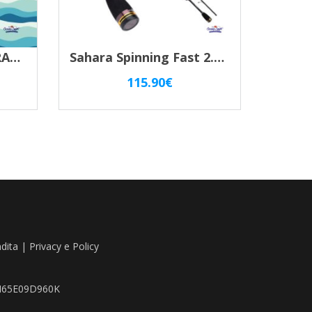
RAGLOU 5.5cm – TIGRATO
Sahara Spinning Fast 2.69m 14-42gr Shimano 2pz
115.90
€
ndita
|
Privacy e Policy
TZN65E09D960K