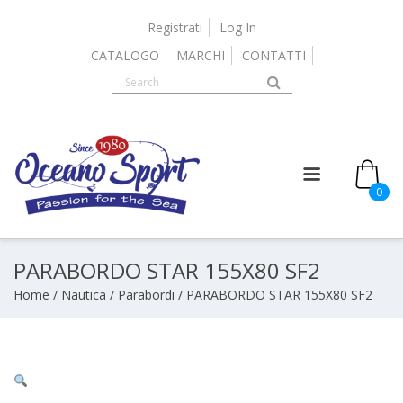
Skip
to
Registrati
Log In
content
CATALOGO
MARCHI
CONTATTI
0
PARABORDO STAR 155X80 SF2
Home
/
Nautica
/
Parabordi
/ PARABORDO STAR 155X80 SF2