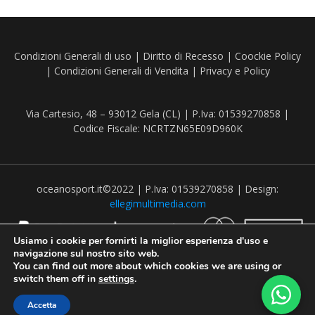
Condizioni Generali di uso
|
Diritto di Recesso
|
Coockie Policy
|
Condizioni Generali di Vendita
|
Privacy e Policy
Via Cartesio, 48 – 93012 Gela (CL) | P.Iva: 01539270858 |
Codice Fiscale: NCRTZN65E09D960K
oceanosport.it©2022 | P.Iva: 01539270858 | Design:
ellegimultimedia.com
Usiamo i cookie per fornirti la miglior esperienza d'uso e
navigazione sul nostro sito web.
You can find out more about which cookies we are using or
switch them off in
settings
.
Recedere dal contratto qui
Accetta