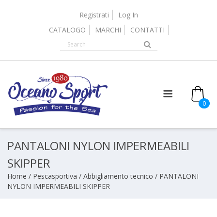
Skip
to
Registrati
Log In
content
CATALOGO
MARCHI
CONTATTI
0
PANTALONI NYLON IMPERMEABILI
SKIPPER
Home
/
Pescasportiva
/
Abbigliamento tecnico
/ PANTALONI
NYLON IMPERMEABILI SKIPPER