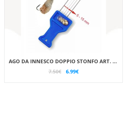
AGO DA INNESCO DOPPIO STONFO ART. 712 – INOX
Il
Il
7.50
€
6.99
€
prezzo
prezzo
originale
attuale
era:
è:
7.50€.
6.99€.