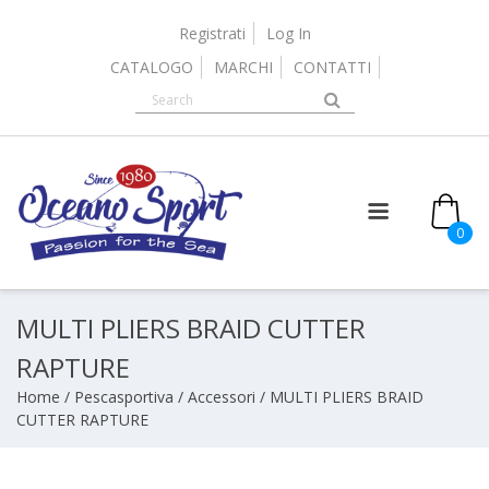
Skip
to
Registrati
Log In
content
CATALOGO
MARCHI
CONTATTI
0
MULTI PLIERS BRAID CUTTER
RAPTURE
Home
/
Pescasportiva
/
Accessori
/ MULTI PLIERS BRAID
CUTTER RAPTURE