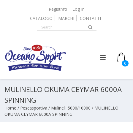
Skip
to
Registrati
Log In
content
CATALOGO
MARCHI
CONTATTI
0
MULINELLO OKUMA CEYMAR 6000A
SPINNING
Home
/
Pescasportiva
/
Mulinelli 5000/10000
/ MULINELLO
OKUMA CEYMAR 6000A SPINNING