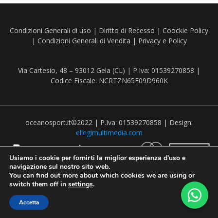
Condizioni Generali di uso
|
Diritto di Recesso
|
Coockie Policy
|
Condizioni Generali di Vendita
|
Privacy e Policy
Via Cartesio, 48 – 93012 Gela (CL) | P.Iva: 01539270858 |
Codice Fiscale: NCRTZN65E09D960K
oceanosport.it©2022 | P.Iva: 01539270858 | Design:
ellegimultimedia.com
Usiamo i cookie per fornirti la miglior esperienza d'uso e
navigazione sul nostro sito web.
You can find out more about which cookies we are using or
switch them off in
settings
.
Recedere dal contratto qui
Accetta