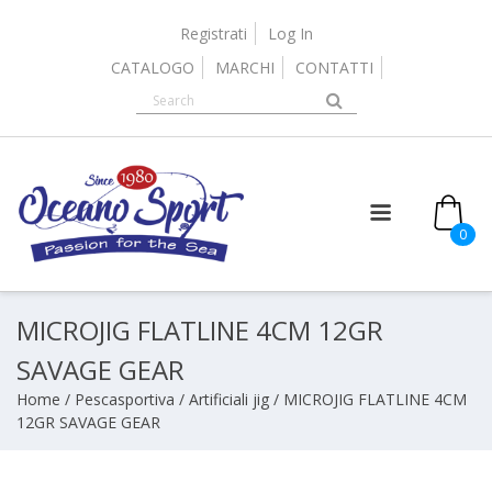
Skip
to
Registrati
Log In
content
CATALOGO
MARCHI
CONTATTI
0
MICROJIG FLATLINE 4CM 12GR
SAVAGE GEAR
Home
/
Pescasportiva
/
Artificiali jig
/ MICROJIG FLATLINE 4CM
12GR SAVAGE GEAR