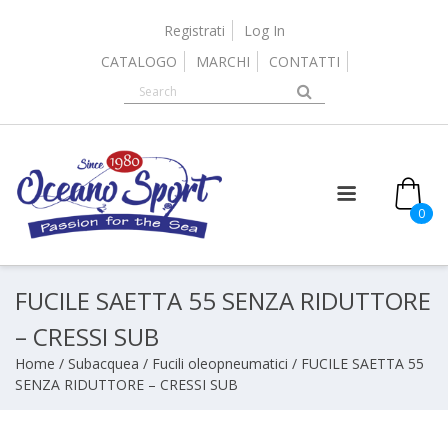
Skip
to
Registrati
Log In
content
CATALOGO
MARCHI
CONTATTI
0
FUCILE SAETTA 55 SENZA RIDUTTORE
– CRESSI SUB
Home
/
Subacquea
/
Fucili oleopneumatici
/ FUCILE SAETTA 55
SENZA RIDUTTORE – CRESSI SUB