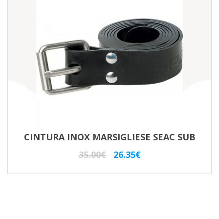
CINTURA INOX MARSIGLIESE SEAC SUB
Il
Il
35.00
€
26.35
€
prezzo
prezzo
originale
attuale
era:
è:
35.00€.
26.35€.