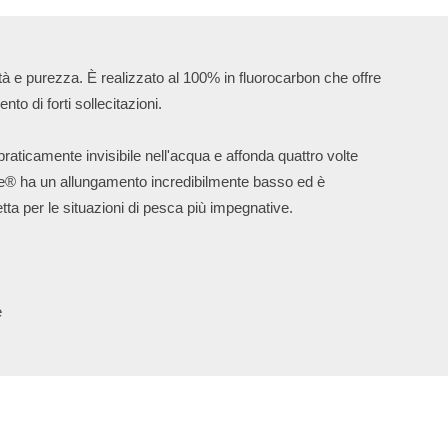
ità e purezza. È realizzato al 100% in fluorocarbon che offre

to di forti sollecitazioni.

praticamente invisibile nell'acqua e affonda quattro volte 

ine® ha un allungamento incredibilmente basso ed è 

etta per le situazioni di pesca più impegnative.


