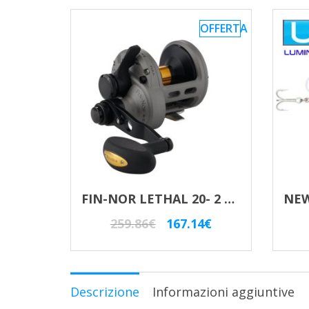
OFFERTA
FIN-NOR LETHAL 20- 2 SPEED LEVER DRAG
Il
Il
259.86
€
167.14
€
prezzo
prezzo
originale
attuale
era:
è:
Descrizione
Informazioni aggiuntive
259.86€.
167.14€.