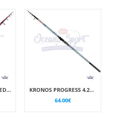
TRABUCCO ANDROMEDA XTREME CAST Mt. 4.20 Az. 200Gr.
KRONOS PROGRESS 4.20 SURF Az. 150Gr. TRABUCCO
64.00
€