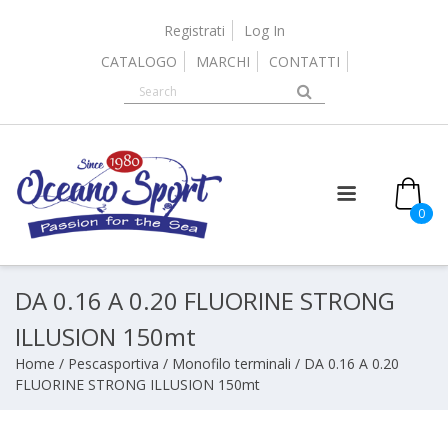
Skip
to
Registrati
Log In
content
CATALOGO
MARCHI
CONTATTI
0
DA 0.16 A 0.20 FLUORINE STRONG
ILLUSION 150mt
Home
/
Pescasportiva
/
Monofilo terminali
/ DA 0.16 A 0.20
FLUORINE STRONG ILLUSION 150mt