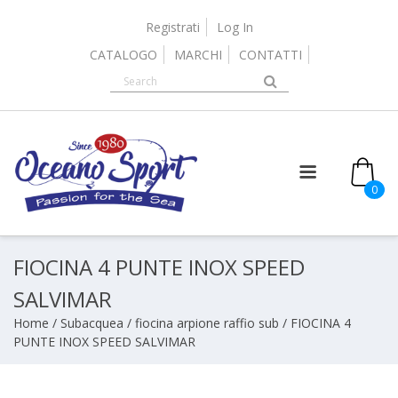
Skip
to
Registrati
Log In
content
CATALOGO
MARCHI
CONTATTI
0
FIOCINA 4 PUNTE INOX SPEED
SALVIMAR
Home
/
Subacquea
/
fiocina arpione raffio sub
/ FIOCINA 4
PUNTE INOX SPEED SALVIMAR