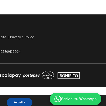
ndita
|
Privacy e Policy
TZN65E09D960K
Scrivici su WhatsApp
Accetta