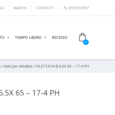
GO
MARCHI
CONTATTI
0933933697
TO
TEMPO LIBERO
RECESSO
0
a
/
Aste per arbalete
/ FILETTATA Ø 6.5X 65 – 17-4 PH
.5X 65 – 17-4 PH