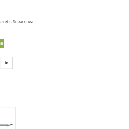
balete
,
Subacquea
li