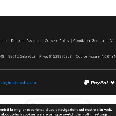
 uso
|
Diritto di Recesso
|
Coockie Policy
|
Condizioni Generali di Ve
, 48 – 93012 Gela (CL) | P.Iva: 01539270858 | Codice Fiscale: NCR
:
ellegimultimedia.com
Recedere dal contratto qui
rnirti la miglior esperienza d'uso e navigazione sul nostro sito web.
 about which cookies we are using or switch them off in
settings
.