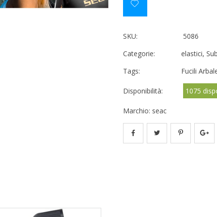
SKU:
5086
Categorie:
elastici
,
Su
Tags:
Fucili Arbal
Disponibilità:
1075 dispo
Marchio:
seac