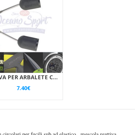
OGIVA PER ARBALETE CON BOCCOLE IN NYLON – BIG
7.40
€
ircolari per fucili sub ad elastico , mescola reattiva.