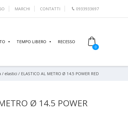
GO
MARCHI
CONTATTI
0933933697
TO
TEMPO LIBERO
RECESSO
0
a
/
elastici
/ ELASTICO AL METRO Ø 14.5 POWER RED
 METRO Ø 14.5 POWER