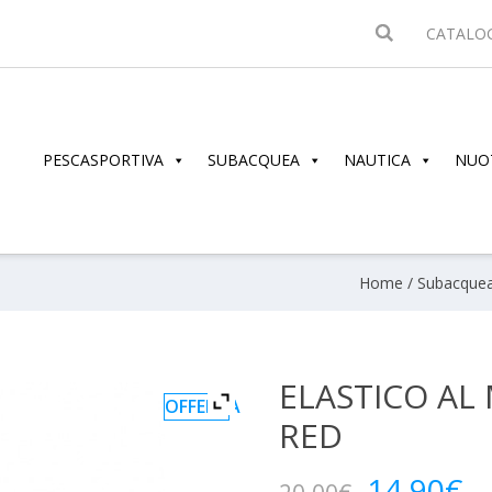
CATALO
PESCASPORTIVA
SUBACQUEA
NAUTICA
NUO
Home
/
Subacque
ELASTICO AL
OFFERTA
RED
Il
Il
14.90
€