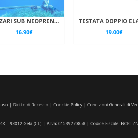
CALZARI SUB NEOPRENE 5,0 Mm
16.90
€
19.00
€
 uso
|
Diritto di Recesso
|
Coockie Policy
|
Condizioni Generali di Ve
, 48 – 93012 Gela (CL) | P.Iva: 01539270858 | Codice Fiscale: NCR