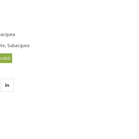
bacquea
ete
,
Subacquea
nibili