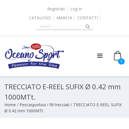
Skip
to
Registrati
Log In
content
CATALOGO
MARCHI
CONTATTI
0
TRECCIATO E-REEL SUFIX Ø 0.42 mm
1000MTt.
Home
/
Pescasportiva
/
fili trecciati
/ TRECCIATO E-REEL SUFIX
Ø 0.42 mm 1000MTt.