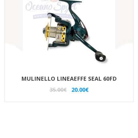
MULINELLO LINEAEFFE SEAL 60FD
Il
Il
35.00
€
20.00
€
prezzo
prezzo
originale
attuale
era:
è:
35.00€.
20.00€.