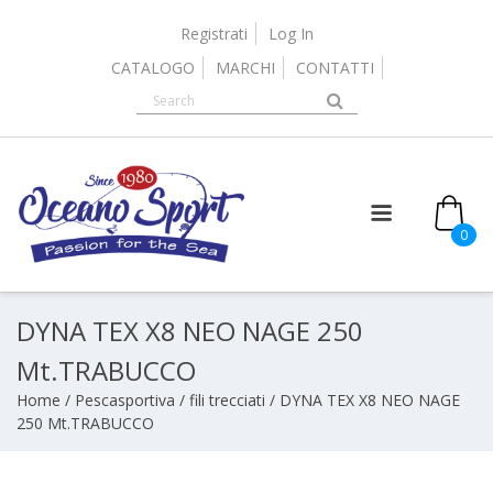
Skip
to
Registrati
Log In
content
CATALOGO
MARCHI
CONTATTI
0
DYNA TEX X8 NEO NAGE 250
Mt.TRABUCCO
Home
/
Pescasportiva
/
fili trecciati
/ DYNA TEX X8 NEO NAGE
250 Mt.TRABUCCO