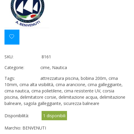
SKU:
8161
Categorie:
cime
,
Nautica
Tags:
attrezzatura piscina
,
bobina 200m
,
cima
10mm
,
cima alta visibilità
,
cima arancione
,
cima galleggiante
,
cima nautica
,
cima polietilene
,
cima resistente UV
,
corsia
piscina
,
delimitatore corsie
,
delimitazione acqua
,
delimitazione
balneare
,
sagola galleggiante
,
sicurezza balneare
Disponibilità:
1 disponibili
Marchio:
BENVENUTI