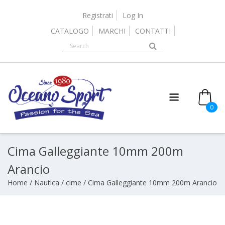
Skip
to
Registrati
Log In
content
CATALOGO
MARCHI
CONTATTI
0
Cima Galleggiante 10mm 200m
Arancio
Home
/
Nautica
/
cime
/ Cima Galleggiante 10mm 200m Arancio