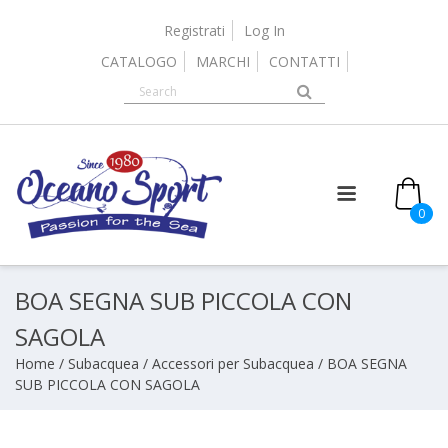
Skip
to
Registrati
Log In
content
CATALOGO
MARCHI
CONTATTI
0
BOA SEGNA SUB PICCOLA CON
SAGOLA
Home
/
Subacquea
/
Accessori per Subacquea
/ BOA SEGNA
SUB PICCOLA CON SAGOLA