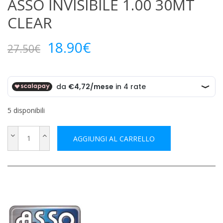
ASSO INVISIBILE 1.00 30MT
CLEAR
Il
Il
18.90
€
27.50
€
prezzo
prezzo
originale
attuale
era:
è:
27.50€.
18.90€.
5 disponibili
AGGIUNGI AL CARRELLO