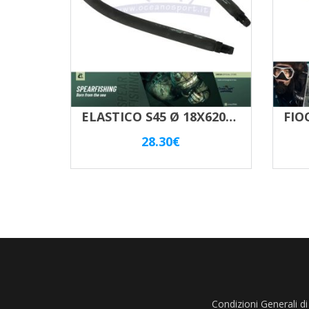
ELASTICO S45 Ø 18X620mm PER FUCILE 105/110
28.30
€
Condizioni Generali di