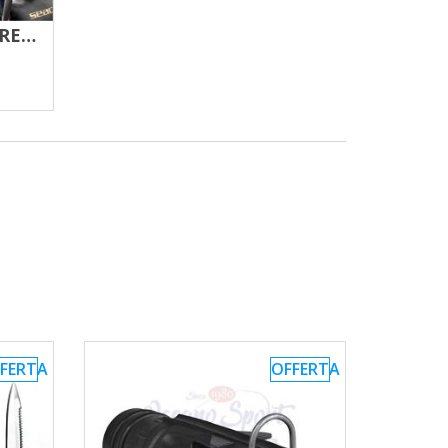
FUCILE ASSO 65 CON REGOLATORE – UP ROSSO
FERTA
OFFERTA