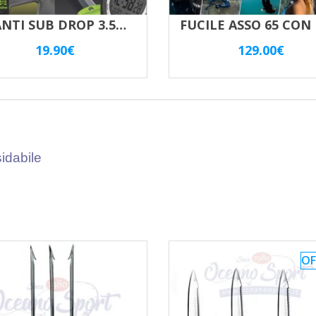
GUANTI SUB DROP 3.5mm SALVIMAR
19.90
€
129.00
€
sidabile
OF