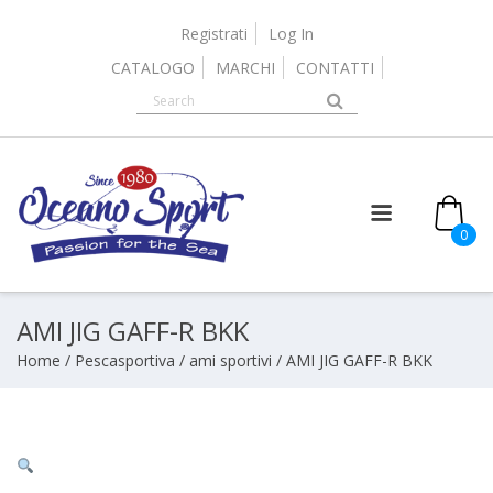
Skip
to
Registrati
Log In
content
CATALOGO
MARCHI
CONTATTI
0
AMI JIG GAFF-R BKK
Home
/
Pescasportiva
/
ami sportivi
/ AMI JIG GAFF-R BKK