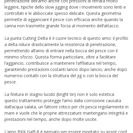
penetrazione dell’amo anche con pressioni di ferrata molto
leggere, tipiche dello slow jigging dove i movimenti sono lenti e
controllati e le abboccate spesso delicate. Questa geometria
permette di agganciare il pesce con efficacia anche quando la
canna non trasmette grande forza al momento dell’attacco.
La punta Cutting Delta è il cuore tecnico di questo amo: il profilo
a delta riduce drasticamente la resistenza di penetrazione,
permettendo all’amo di entrare nella bocca del pesce con il
minimo sforzo. Questa forma particolare, oltre a facilitare
l’aggancio, contribuisce a mantenere l’affilatura nel tempo,
garantendo prestazioni costanti lancio dopo lancio, anche dopo
numerosi contatti con la struttura del jig o con la bocca del
pesce.
La finitura in stagno lucido (bright tin) non è solo estetica:
questo trattamento protegge l’amo dalla corrosione causata
dall’acqua salata, un fattore critico per chi pesca regolarmente in
mare e vuole che le proprie attrezzature mantengano integrità e
prestazioni nel tempo, anche dopo molte uscite.
L’amo BKK Gaff-R è pensato per essere montato su assist cord