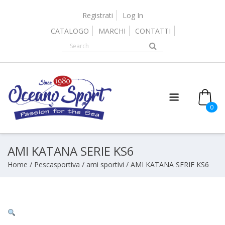
Skip
to
Registrati
Log In
content
CATALOGO
MARCHI
CONTATTI
0
AMI KATANA SERIE KS6
Home
/
Pescasportiva
/
ami sportivi
/ AMI KATANA SERIE KS6